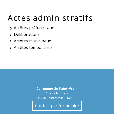
Actes administratifs
Arrêtés préfectoraux
keyboard_arrow_right
Délibérations
keyboard_arrow_right
Arrêtés municipaux
keyboard_arrow_right
Arrêtés temporaires
keyboard_arrow_right
Contactez la Mairie
Commune de Saint-Vrain
13 rue Noblets
91770 Saint-Vrain - FRANCE
Contact par formulaire