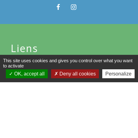
Liens
This site uses cookies and gives you control over what you want
Communauté de Communes du
to activate
Val d'Essonne
OK, accept all
Deny all cookies
Personalize
Conseil départemental de
l'Essonne
Région d'Ile-de-France
Préfecture de l'Essonne
Mentions légales
-
Politique de confidentialité
-