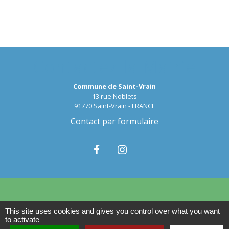
Contactez la Mairie
Commune de Saint-Vrain
13 rue Noblets
91770 Saint-Vrain - FRANCE
Contact par formulaire
This site uses cookies and gives you control over what you want
Liens
to activate