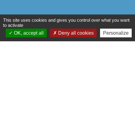
Contactez la Mairie
This site uses cookies and gives you control over what you want
Commune de Saint-Vrain
to activate
13 rue Noblets
OK, accept all
Deny all cookies
Personalize
91770 Saint-Vrain - FRANCE
Contact par formulaire
Liens
Communauté de Communes du
Val d'Essonne
Conseil départemental de