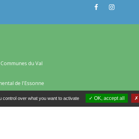
 Communes du Val
mental de l'Essonne
France
 control over what you want to activate
OK, accept all
Essonne
tions légales
-
Politique de confidentialité
-
Accessibilité