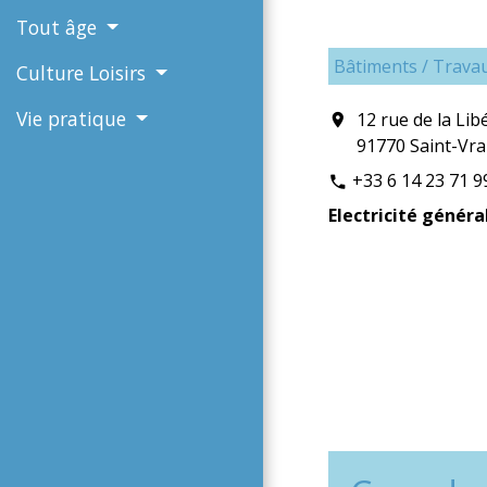
Tout âge
Bâtiments / Travau
Culture Loisirs
Vie pratique
12 rue de la Lib
location_on
91770 Saint-Vra
+33 6 14 23 71 9
phone
Electricité généra