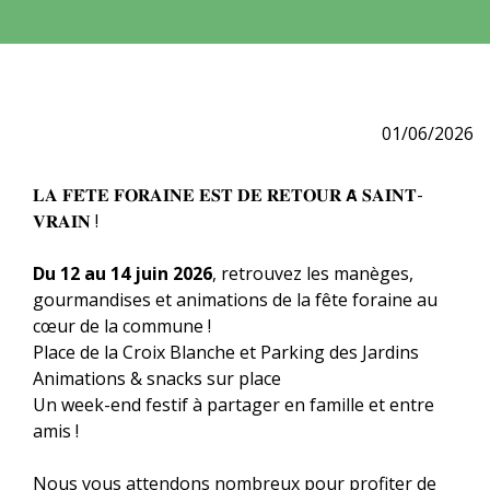
01/06/2026
𝐋𝐀 𝐅𝐄̂𝐓𝐄 𝐅𝐎𝐑𝐀𝐈𝐍𝐄 𝐄𝐒𝐓 𝐃𝐄 𝐑𝐄𝐓𝐎𝐔𝐑 𝗔̀ 𝐒𝐀𝐈𝐍𝐓-
𝐕𝐑𝐀𝐈𝐍 !
​​​​​​​Du 12 au 14 juin 2026
, retrouvez les manèges,
gourmandises et animations de la fête foraine au
cœur de la commune !
Place de la Croix Blanche et Parking des Jardins
Animations & snacks sur place
Un week-end festif à partager en famille et entre
amis !
Nous vous attendons nombreux pour profiter de