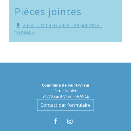
Pièces jointes
2024 - CM 04 07 2024 - PV.pdf (PDF -
file_download
10.36Mo)
Contactez la Mairie
Commune de Saint-Vrain
13 rue Noblets
91770 Saint-Vrain - FRANCE
Contact par formulaire