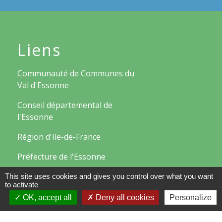
Liens
Communauté de Communes du
Val d'Essonne
Conseil départemental de
l'Essonne
Région d'Ile-de-France
Préfecture de l'Essonne
This site uses cookies and gives you control over what you want
to activate
Mentions légales
-
Politique de confidentialité
-
Accessibilité
-
Plan du site
-
Gestion des cookies
OK, accept all
Deny all cookies
Personalize